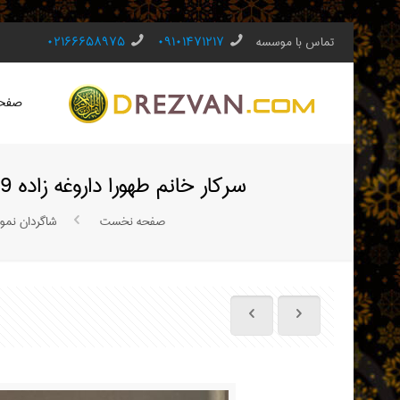
تماس با موسسه
۰۹۱۰۱۴۷۱۲۱۷
۰۲۱۶۶۶۵۸۹۷۵
صفحه
سركار خانم طهورا داروغه زاده ٩ساله در ترم تابستان موفق به حفظ جز سي ام گرديد با ارزوي موفقيت بيشترايشان
صفحه نخست
شاگردان نمون