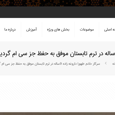
 اصلی
موضوعات
بخش های ویژه
آموزش
درباره ما
ه
سركار خانم طهورا داروغه زاده ٩ساله در ترم تابستان موفق به حفظ جز سي ام گرديد با ارزوي موفقيت بيشترايشان