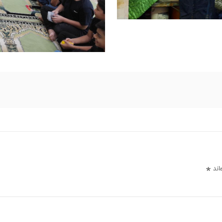
اند
*