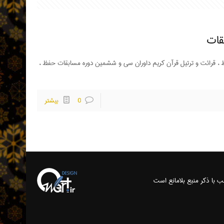
قات
، قرائت و ترتیل قرآن کریم داوران سی و ششمین دوره مسابقات حفظ ،
0
بیشتر
ب با ذکر منبع بلامانع است