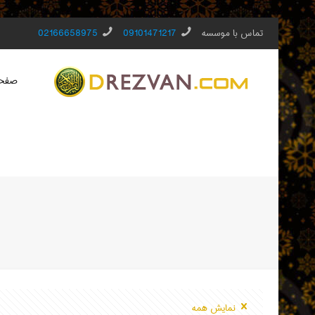
تماس با موسسه
09101471217
02166658975
صفحه
نمایش همه